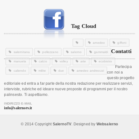
Tag Cloud
amedeo
giffoni
Contatti
salernitana
pellezzano
salerno
gammaldi
manuela
calcio
volley
arte
ecobistro
Partecipa
caliendo
milite
due
amedeo andreozzi
con noi a
questo progetto
editoriale ed entra a far parte della nostra redazione per realizzare servizi,
interviste, rubriche ed ideare nuove proposte di programmi per il nostro
palinsesto. Ti aspettiamo.
INDIRIZZO E-MAIL
info@salernotv.it
© 2014 Copyright
SalernoTV
. Designed by
Websalerno