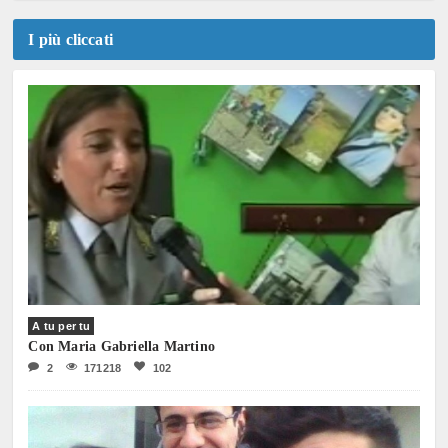
I più cliccati
A tu per tu
Con Maria Gabriella Martino
2
171218
102