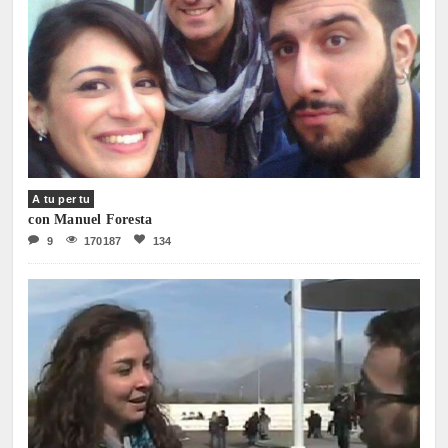
A tu per tu
con Manuel Foresta
9
170187
134