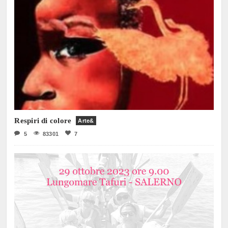
Respiri di colore
Arte&
5
83301
7