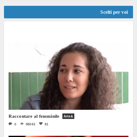
Scelti per voi
Raccontare al femminile
Arte&
0
98043
81