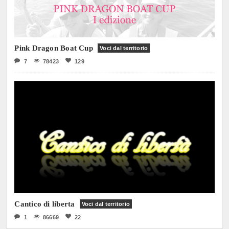
Pink Dragon Boat Cup
Voci dal territorio
7
78423
129
Cantico di liberta
Voci dal territorio
1
86669
22