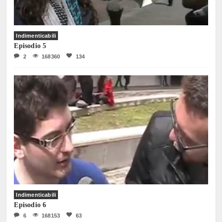
Indimenticabili
Episodio 5
2
168360
134
Indimenticabili
Episodio 6
6
168153
63