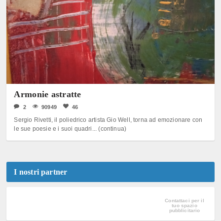
Armonie astratte
2
90949
46
Sergio Rivetti, il poliedrico artista Gio Well, torna ad emozionare con
le sue poesie e i suoi quadri... (continua)
I nostri partner
Contattaci per il
tuo spazio
pubblicitario