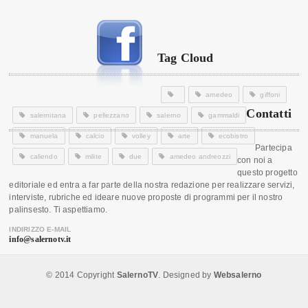
Tag Cloud
amedeo
giffoni
Contatti
salernitana
pellezzano
salerno
gammaldi
manuela
calcio
volley
arte
ecobistro
Partecipa
caliendo
milite
due
amedeo andreozzi
con noi a
questo progetto
editoriale ed entra a far parte della nostra redazione per realizzare servizi,
interviste, rubriche ed ideare nuove proposte di programmi per il nostro
palinsesto. Ti aspettiamo.
INDIRIZZO E-MAIL
info@salernotv.it
© 2014 Copyright
SalernoTV
. Designed by
Websalerno