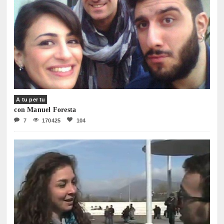
A tu per tu
con Manuel Foresta
7
170425
104