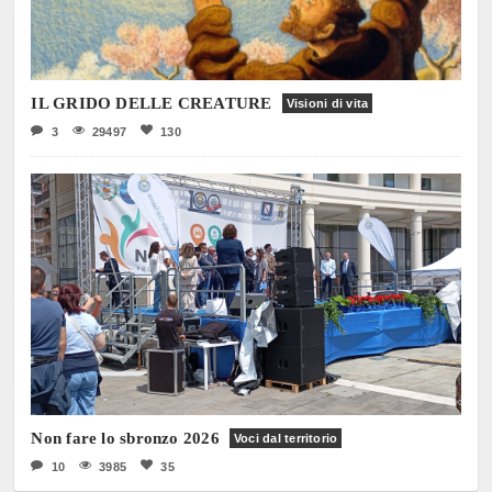
IL GRIDO DELLE CREATURE
Visioni di vita
3
29497
130
Non fare lo sbronzo 2026
Voci dal territorio
10
3985
35