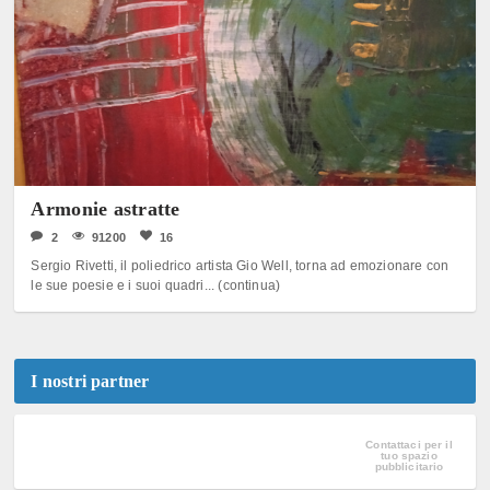
Armonie astratte
2
91200
16
Sergio Rivetti, il poliedrico artista Gio Well, torna ad emozionare con
le sue poesie e i suoi quadri... (continua)
I nostri partner
Contattaci per il
tuo spazio
pubblicitario