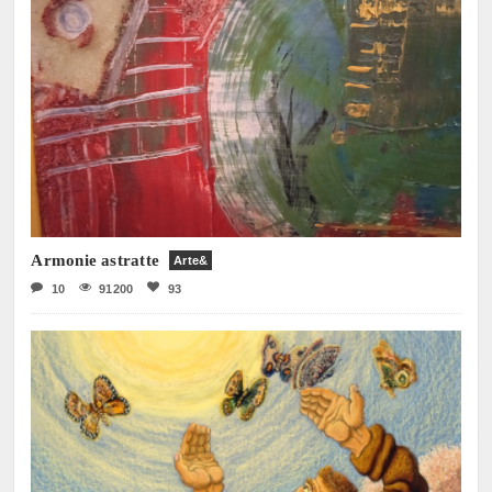
Armonie astratte
Arte&
10
91200
93