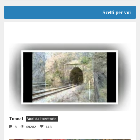
Scelti per voi
Tunnel
Voci dal territorio
8
69282
143