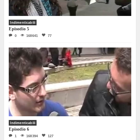
Indimenticabili
Episodio 5
0
168641
77
Indimenticabili
Episodio 6
1
168394
127