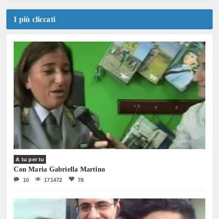
I più cliccati
A tu per tu
Con Maria Gabriella Martino
10
171472
78