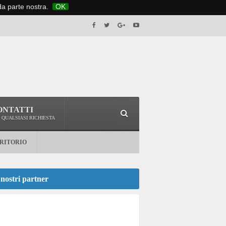
 da parte nostra.
OK
ONTATTI
 QUALSIASI RICHIESTA
RRITORIO
 nostri partner