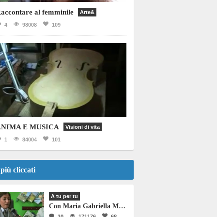
accontare al femminile
Arte&
4
98008
109
ANIMA E MUSICA
Visioni di vita
1
84004
101
 più cliccati
A tu per tu
Con Maria Gabriella Martino
10
171176
68