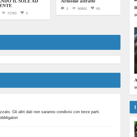
NDO IL SOLE AD
Armonie astratte
ENTE
R
2
90902
60
71783
5
I
izzato. Gli altri dati non saranno condivisi con terze parti.
bbligatori