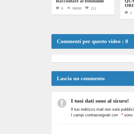
Raccontare al femminile
QUA
ORI
6
98008
111
3
Commenti per questo video : 0
Lascia un commento
I tuoi dati sono al sicuro!
Il tuo indirizzo mail non sarà pubblic
I campi contrassegnati con
*
sono o