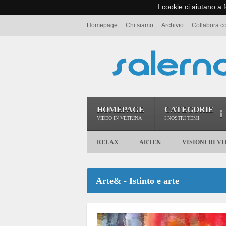
I cookie ci aiutano a f
Homepage
Chi siamo
Archivio
Collabora c
HOMEPAGE
CATEGORIE
VIDEO IN VETRINA
I NOSTRI TEMI
RELAX
ARTE&
VISIONI DI VI
Arte& - Istinto e arte