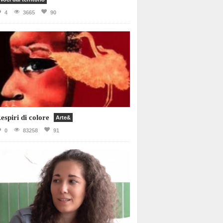
4
3665
90
espiri di colore
Arte&
0
83258
91