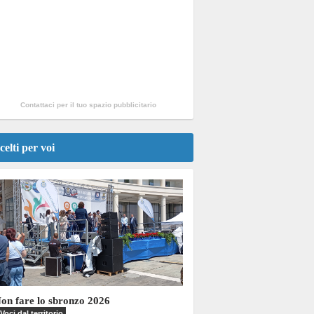
Contattaci per il tuo spazio pubblicitario
celti per voi
on fare lo sbronzo 2026
Voci dal territorio