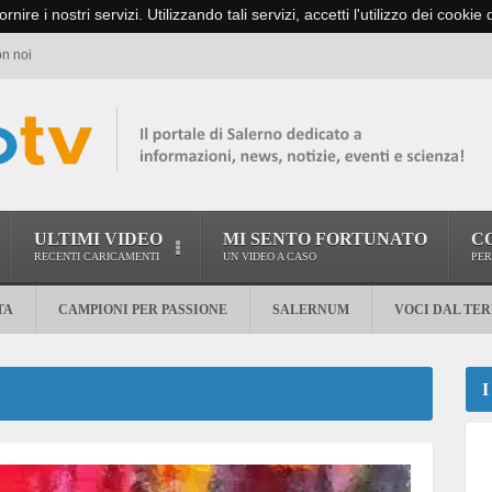
ornire i nostri servizi. Utilizzando tali servizi, accetti l'utilizzo dei cookie
on noi
ULTIMI VIDEO
MI SENTO FORTUNATO
C
RECENTI CARICAMENTI
UN VIDEO A CASO
PER
TA
CAMPIONI PER PASSIONE
SALERNUM
VOCI DAL TE
I