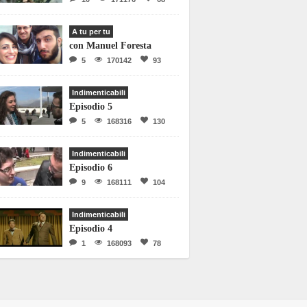
A tu per tu
con Manuel Foresta
5
170142
93
Indimenticabili
Episodio 5
5
168316
130
Indimenticabili
Episodio 6
9
168111
104
Indimenticabili
Episodio 4
1
168093
78