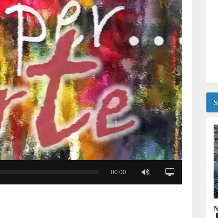
S
00:00
N