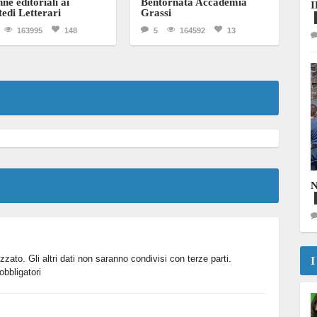
ne editoriali ai
Bentornata Accademia
edi Letterari
Grassi
163995
148
5
164592
13
N
izzato. Gli altri dati non saranno condivisi con terze parti.
I
bbligatori