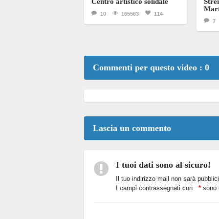
Centro artistico solidale
Stren
Mart
10
165563
114
7
Commenti per questo video : 0
Lascia un commento
I tuoi dati sono al sicuro!
Il tuo indirizzo mail non sarà pubblic
I campi contrassegnati con
*
sono o