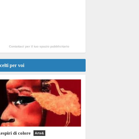
Contattaci per il tuo spazio pubblicitario
celti per voi
espiri di colore
Arte&