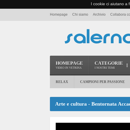
I cookie ci aiutano a f
Homepage
Chi siamo
Archivio
Collabora c
HOMEPAGE
CATEGORIE
VIDEO IN VETRINA
I NOSTRI TEMI
RELAX
CAMPIONI PER PASSIONE
Arte e cultura - Bentornata Acc