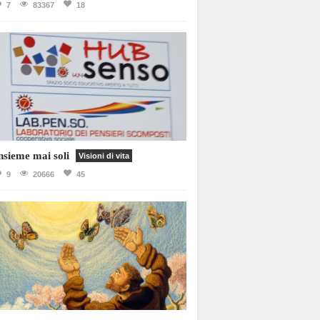
7
83367
18
nsieme mai soli
Visioni di vita
9
20666
45