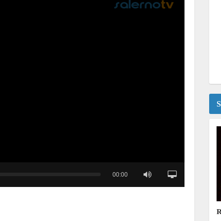
S
00:00
R