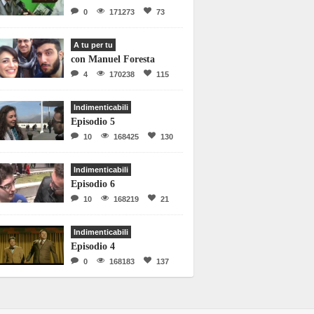
0
171273
73
A tu per tu
con Manuel Foresta
4
170238
115
Indimenticabili
Episodio 5
10
168425
130
Indimenticabili
Episodio 6
10
168219
21
Indimenticabili
Episodio 4
0
168183
137