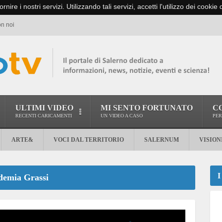
ornire i nostri servizi. Utilizzando tali servizi, accetti l'utilizzo dei cookie
on noi
ULTIMI VIDEO
MI SENTO FORTUNATO
C
RECENTI CARICAMENTI
UN VIDEO A CASO
PER
ARTE&
VOCI DAL TERRITORIO
SALERNUM
VISION
I
ademia Grassi