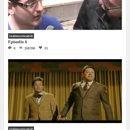
Indimenticabili
Episodio 6
6
168396
21
Indimenticabili