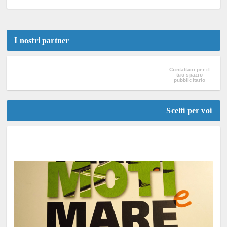
I nostri partner
Contattaci per il
tuo spazio
pubblicitario
Scelti per voi