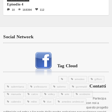
Episodio 4
10
168394
112
Social Network
Tag Cloud
amedeo
giffoni
Contatti
salernitana
pellezzano
salerno
gammaldi
manuela
calcio
volley
arte
ecobistro
Partecipa
caliendo
milite
due
amedeo andreozzi
con noi a
questo progetto
editoriale ed entra a far parte della nostra redazione per realizzare servizi,