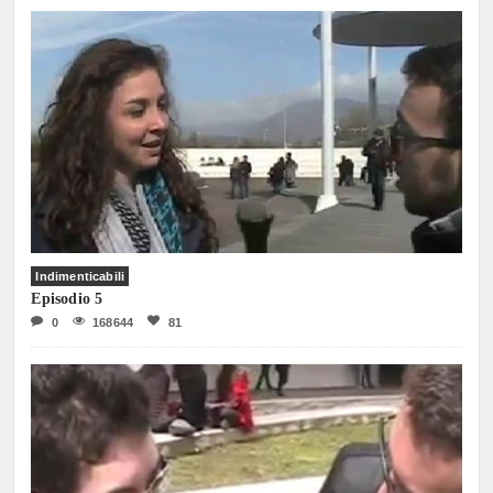
Indimenticabili
Episodio 5
0
168644
81