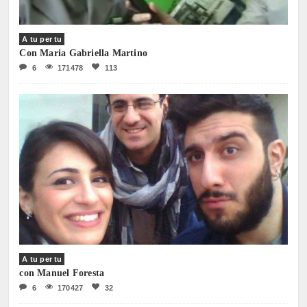
A tu per tu
Con Maria Gabriella Martino
6
171478
113
A tu per tu
con Manuel Foresta
6
170427
32