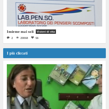
Insieme mai soli
Visioni di vita
2
20868
56
I più cliccati