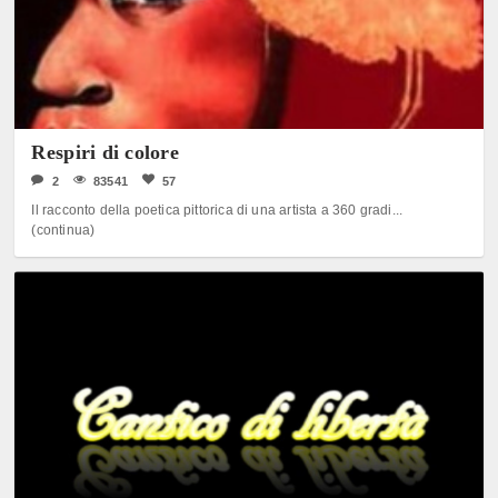
Respiri di colore
2
83541
57
Il racconto della poetica pittorica di una artista a 360 gradi...
(continua)