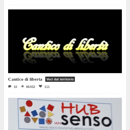
Cantico di liberta
Voci dal territorio
10
86932
111