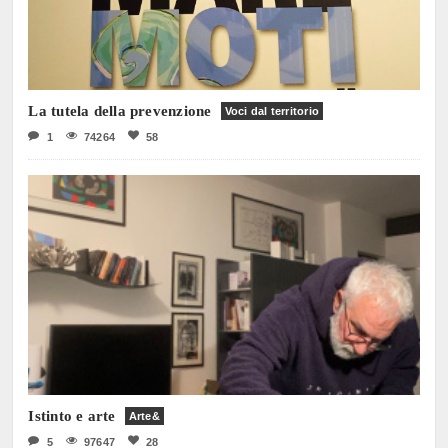
La tutela della prevenzione
Voci dal territorio
1
74264
58
Istinto e arte
Arte&
5
97647
28