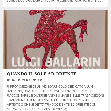
suggestive e descrivere una delle meraviglie del Cilento... (continua)
QUANDO IL SOLE AD ORIENTE
10
72102
133
RIPROPOSIZONE DI UN VIDEOARTICOLO DEDICATO A LUIGI
BALLARIN, UNA DELLE FIGURE MAGGIORMENTE CAPACI DI
RACCONTARE LE DIVERSE ANIME UMANE NELLE TRASPOSIZIONI
TRADIZIONALI, TERRITORIALI E CULTURALI. UN PONTE
ARTISTICO CHE SI GETTA TRA OCCIDENTE ED ORIENTE CON
MERAVIGLIOSE OPERE CAPA... (continua)