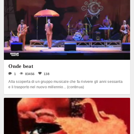
Onde beat
1
83456
138
Alla scoperta di un gruppo musicale che fa rivivere gli anni sessanta
e li trasporto nel nuovo millennio... (continua)